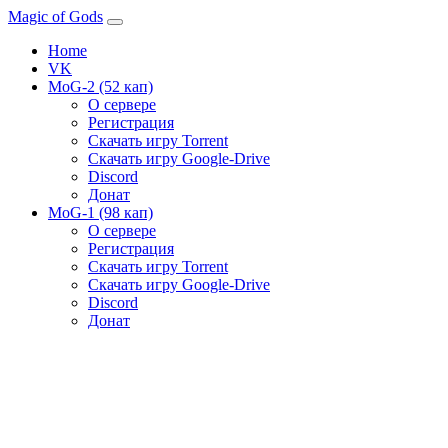
Magic of Gods
Home
VK
MoG-2 (52 кап)
О сервере
Регистрация
Скачать игру Torrent
Скачать игру Google-Drive
Discord
Донат
MoG-1 (98 кап)
О сервере
Регистрация
Скачать игру Torrent
Скачать игру Google-Drive
Discord
Донат