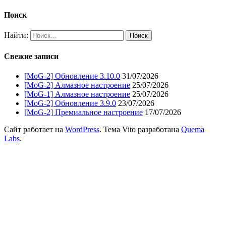
Поиск
Найти:
Свежие записи
[MoG-2] Обновление 3.10.0
31/07/2026
[MoG-2] Алмазное настроение
25/07/2026
[MoG-1] Алмазное настроение
25/07/2026
[MoG-2] Обновление 3.9.0
23/07/2026
[MoG-2] Премиальное настроение
17/07/2026
Сайт работает на
WordPress
. Тема Vito разработана
Quema
Labs
.