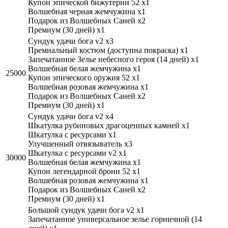
Купон эпической бижутерии 52 x1
Волшебная черная жемчужина x1
Подарок из Волшебных Саней x2
Премиум (30 дней) x1
Cундук удачи бога v2 x3
Премиальный костюм (доступна покраска) x1
Запечатанное Зелье небесного героя (14 дней) x1
Волшебная белая жемчужина x1
25000
Купон эпического оружия 52 x1
Волшебная розовая жемчужина x1
Подарок из Волшебных Саней x2
Премиум (30 дней) x1
Cундук удачи бога v2 x4
Шкатулка рубиновых драгоценных камней x1
Шкатулка с ресурсами x1
Улучшенный отвязыватель x3
Шкатулка с ресурсами v2 x1
30000
Волшебная белая жемчужина x1
Купон легендарной брони 52 x1
Волшебная розовая жемчужина x1
Подарок из Волшебных Саней x2
Премиум (30 дней) x1
Большой сундук удачи бога v2 x1
Запечатанное универсальное зелье горничной (14