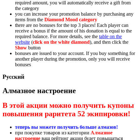
required amount, you will automatically receive a gift from
the category
you can increase your promotion balance by purchasing any
items from the
Diamond
Mood
category
there are no bonuses for the top 3 places! Each player can
receive a bonus if the amount of his donation is equal to the
required balance. For more details, see the
table on the
website
(
click on the white diamond
), and then click the
Show
button
bonuses are issued to your account. If you buy something for
another player during the promotion, only you will receive
bonuses
Русский
Алмазное настроение
В этой акции можно получить купоны
повышения раритета 52 экипировки!
теперь вы можете получить больше алмазов!
при покупке товаров из категории
Алмазное
настроение
ваш рейтинг акции будет повышаться