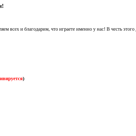
и!
яем всех и благодарим, что играете именно у нас! В честь этог
тивируется
)