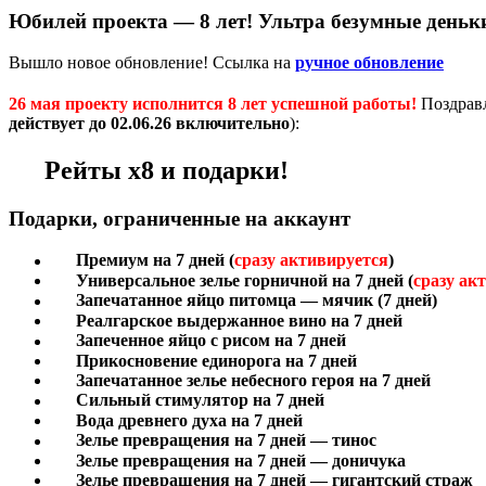
Юбилей проекта — 8 лет! Ультра безумные деньк
Вышло новое обновление! Ссылка на
р
учное обновление
26 мая проекту исполнится 8 лет успешной работы!
Поздравл
действует до 02.06.26 включительно
):
Рейты х8 и подарки!
Подарки, ограниченные на аккаунт
П
ремиум на 7 дней (
сразу активируется
)
Универсальное зелье горничной
на 7 дней (
сразу ак
Запечатанное яйцо питомца — мячик (7 дней)
Реалгарское выдержанное вино на 7 дней
Запеченное яйцо с рисом на 7 дней
П
рикосновение единорога на 7 дней
З
апечатанное зелье небесного героя на 7 дней
С
ильный стимулятор на 7 дней
В
ода древнего духа на 7 дней
З
елье превращения на 7 дней — тинос
З
елье превращения на 7 дней — доничука
З
елье превращения на 7 дней — гигантский страж