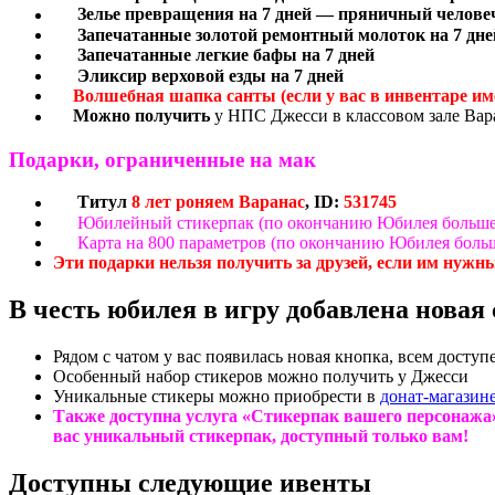
З
елье превращения на 7 дней — пряничный челове
З
апечатанные золотой ремонтный молоток на 7 дне
З
апечатанные легкие бафы на 7 дней
Э
ликсир верховой езды на 7 дней
Волшебная шапка санты (если у вас в инвентаре име
Можно получить
у НПС Джесси в классовом зале Вар
Подарки, ограниченные на мак
Титул
8 лет роняем Варанас
,
ID:
531745
Юбилейный стикерпак (по окончанию Юбилея больше 
Карта на 800 параметров (по окончанию Юбилея больш
Эти подарки нельзя получить за друзей, если им нужн
В честь юбилея в игру добавлена новая
Рядом с чатом у вас появилась новая кнопка, всем досту
Особенный набор стикеров можно получить у Джесси
Уникальные стикеры можно приобрести в
донат-магазин
Также доступна услуга «Стикерпак вашего персонажа»
вас уникальный стикерпак, доступный только вам!
Доступны следующие ивенты