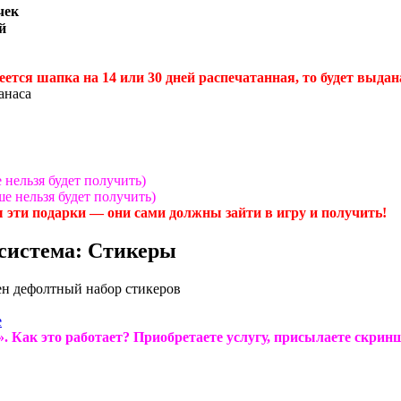
чек
й
ется шапка на 14 или 30 дней распечатанная, то будет выдан
анаса
нельзя будет получить)
е нельзя будет получить)
ы эти подарки — они сами должны зайти в игру и получить!
 система: Стикеры
пен дефолтный набор стикеров
е
. Как это работает? Приобретаете услугу, присылаете скрин