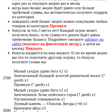
один раз за текущую акцию раз в месяц
когда ваш баланс акции будет равен или больше
требуемой суммы, вы автоматически получите подарок
из категории
повышать свой баланс акции можно покупками любых
товаров из категории
Премиум
бонусов за топ-3 места нет! Каждый игрок может
получить бонус, если сумма его доната будет равна
требуемому балансу. Подробнее смотрите
таблицу на
сайте
(
нажмите на фиолетовую звезду
), а затем на
кнопку
Показать
бонусы выдаются на ваш аккаунт. Если во время акции
вы что-то покупаете другому игроку, то бонусы
получите только вы
Малый сундук удачи бога v2 x1
Запечатанный большой золотой ремонтный молот (7
2500
дней) x1
Премиум (7 дней) x1
Малый сундук удачи бога v2 x2
Запечатанное Зелье небесного героя (7 дней) x1
Улучшенный отвязыватель x1
Лунный камень — Осколок Звезды (+8) x1
Бронзовое яйцо x5
5000