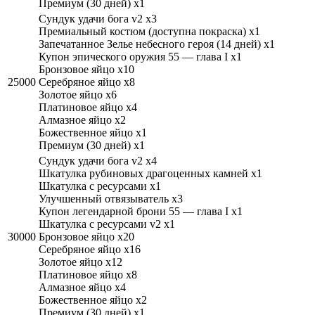
Премиум (30 дней) x1
Cундук удачи бога v2 x3
Премиальный костюм (доступна покраска) x1
Запечатанное Зелье небесного героя (14 дней) x1
Купон эпического оружия 55 — глава I x1
Бронзовое яйцо x10
25000
Серебряное яйцо x8
Золотое яйцо x6
Платиновое яйцо x4
Алмазное яйцо x2
Божественное яйцо x1
Премиум (30 дней) x1
Cундук удачи бога v2 x4
Шкатулка рубиновых драгоценных камней x1
Шкатулка с ресурсами x1
Улучшенный отвязыватель x3
Купон легендарной брони 55 — глава I x1
Шкатулка с ресурсами v2 x1
30000
Бронзовое яйцо x20
Серебряное яйцо x16
Золотое яйцо x12
Платиновое яйцо x8
Алмазное яйцо x4
Божественное яйцо x2
Премиум (30 дней) x1