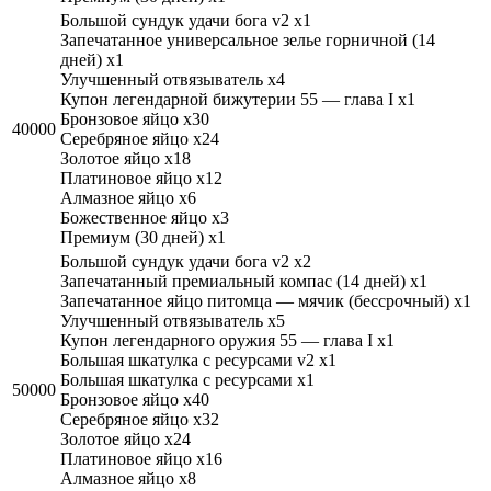
Большой сундук удачи бога v2 x1
Запечатанное универсальное зелье горничной (14
дней) x1
Улучшенный отвязыватель x4
Купон легендарной бижутерии 55 — глава I x1
Бронзовое яйцо x30
40000
Серебряное яйцо x24
Золотое яйцо x18
Платиновое яйцо x12
Алмазное яйцо x6
Божественное яйцо x3
Премиум (30 дней) x1
Большой сундук удачи бога v2 x2
Запечатанный премиальный компас (14 дней) x1
Запечатанное яйцо питомца — мячик (бессрочный) x1
Улучшенный отвязыватель x5
Купон легендарного оружия 55 — глава I x1
Большая шкатулка с ресурсами v2 x1
Большая шкатулка с ресурсами x1
50000
Бронзовое яйцо x40
Серебряное яйцо x32
Золотое яйцо x24
Платиновое яйцо x16
Алмазное яйцо x8