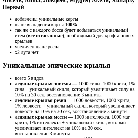
Анселв, Аиша, Локфейс, Мудрец Акели, Хиларзу
Первый
добавлены уникальные карты
шанс выпадения карты
100%
так же с каждого босса будет добываться уникальный
итем
(все отвязанные)
, необходимый для крафта новых
крыльев
увеличен шанс респа
х2 лута нет
Уникальные эпические крылья
всего 5 видов
ледяные крылья
энигмы
— 1000 силы, 1000 крита, 1%
сила + уникальный скилл, который увеличивает силу на
10% на 30 сек, восстановление 3 минуты
ледяные крылья резни
— 1000 ловкости, 1000 крита,
1% ловкости + уникальный скилл, который увеличивает
ловкость на 10% на 30 сек, восстановление 3 минуты
ледяные крылья мести
— 1000 интеллекта, 1000 маг.
крита, 1% интеллекта + уникальный скилл, который
увеличивает интеллект на 10% на 30 сек,
восстановление 3 минуты