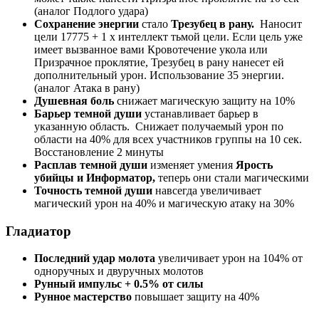
(аналог Подлого удара)
Сохранение энергии
стало
Трезубец в рану.
Наносит
цели 17775 + 1 х интеллект тьмой цели. Если цель уже
имеет вызванное вами Кровотечение укола или
Призрачное проклятие, Трезубец в рану нанесет ей
дополнительный урон. Использование 35 энергии.
(аналог Атака в рану)
Душевная боль
снижает магическую защиту на 10%
Барьер темной души
устанавливает барьер в
указанную область. Снижает получаемый урон по
области на 40% для всех участников группы на 10 сек.
Восстановление 2 минуты
Расплав темной души
изменяет умения
Ярость
убийцы и Информатор,
теперь они стали магическими
Точность темной души
навсегда увеличивает
магический урон на 40% и магическую атаку на 30%
Гладиатор
Последний удар молота
увеличивает урон на 104% от
одноручных и двуручных молотов
Рунный импульс + 0.5% от силы
Рунное мастерство
повышает защиту на 40%