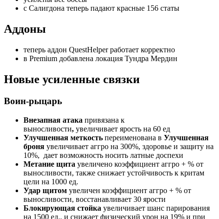
с Салигдона теперь падают красные 156 статы
Аддоны
теперь аддон QuestHelper работает корректно
в Premium добавлена локация Тундра Мердин
Новые усиленные связки
Воин-рыцарь
Внезапная атака
привязана к
выносливости
,
увеличивает ярость на 60 ед
Улучшенная меткость
переименована в
Улучшенная
броня
увеличивает аггро на 300%, здоровье и защиту на
10%, дает возможность носить латные доспехи
Метание щита
увеличено коэффициент аггро + % от
выносливости, также снижает устойчивость к критам
цели на 1000 ед.
Удар щитом
увеличен коэффициент аггро + % от
выносливости, восстанавливает 30 ярости
Блокирующая стойка
увеличивает шанс парирования
на 1500 ед., и снижает физический урон на 19% и при