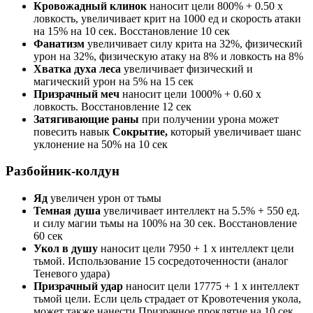
Кровожадный клинок
наносит цели 800% + 0.50 x
ловкость, увеличивает крит на 1000 ед и скорость атаки
на 15% на 10 сек. Восстановление 10 сек
Фанатизм
увеличивает силу крита на 32%, физический
урон на 32%, физическую атаку на 8% и ловкость на 8%
Хватка духа леса
увеличивает физический и
магический урон на 5% на 15 сек
Призрачный меч
наносит цели 1000% + 0.60 x
ловкость. Восстановление 12 сек
Затягивающие раны
при получении урона может
повесить навык
Сокрытие
,
который увеличивает шанс
уклонение на 50% на 10 сек
Разбойник-колдун
Яд
увеличен урон от тьмы
Темная душа
увеличивает интеллект на 5.5% + 550 ед.
и силу магии тьмы на 100% на 30 сек. Восстановление
60 сек
Укол в душу
наносит цели 7950 + 1 х интеллект цели
тьмой. Использование 15 сосредоточенности (аналог
Теневого удара)
Призрачный удар
наносит цели 17775 + 1 х интеллект
тьмой цели. Если цель страдает от Кровотечения укола,
может также нанести Призрачное проклятие на 10 сек