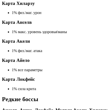
Карта Хиларзу
1% физ.\маг. урон
Карта Анселв
1% макс. уровень здоровья\маны
Карта Акели
1% физ.\маг. атака
Карта Айело
1% все параметры
Карта Локфейс
1% сила крита
Редкие боссы