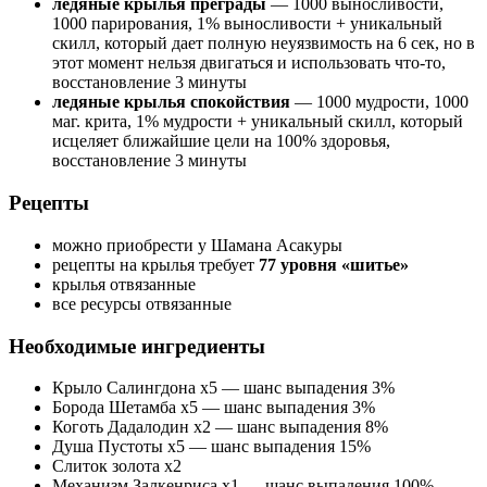
ледяные крылья преграды
— 1000 выносливости,
1000 парирования, 1% выносливости + уникальный
скилл, который дает полную неуязвимость на 6 сек, но в
этот момент нельзя двигаться и использовать что-то,
восстановление 3 минуты
ледяные крылья спокойствия
— 1000 мудрости, 1000
маг. крита, 1% мудрости + уникальный скилл, который
исцеляет ближайшие цели на 100% здоровья,
восстановление 3 минуты
Рецепты
можно приобрести у Шамана Асакуры
рецепты на крылья требует
77 уровня «шитье»
крылья отвязанные
все ресурсы отвязанные
Необходимые ингредиенты
Крыло Салингдона х5 — шанс выпадения 3%
Борода Шетамба х5 — шанс выпадения 3%
Коготь Дадалодин х2 — шанс выпадения 8%
Душа Пустоты х5 — шанс выпадения 15%
Слиток золота х2
Механизм Залкенриса х1 — шанс выпадения 100%