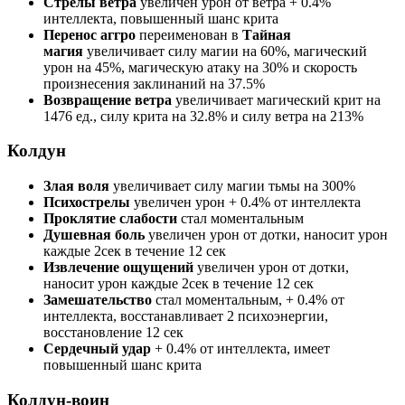
Стрелы ветра
увеличен урон от ветра + 0.4%
интеллекта, повышенный шанс крита
Перенос аггро
переименован в
Тайная
магия
увеличивает силу магии на 60%, магический
урон на 45%, магическую атаку на 30% и скорость
произнесения заклинаний на 37.5%
Возвращение ветра
увеличивает магический крит на
1476 ед., силу крита на 32.8% и силу ветра на 213%
Колдун
Злая воля
увеличивает силу магии тьмы на 300%
Психострелы
увеличен урон + 0.4% от интеллекта
Проклятие слабости
стал моментальным
Душевная боль
увеличен урон от дотки, наносит урон
каждые 2сек в течение 12 сек
Извлечение ощущений
увеличен урон от дотки,
наносит урон каждые 2сек в течение 12 сек
Замешательство
стал моментальным, + 0.4% от
интеллекта, восстанавливает 2 психоэнергии,
восстановление 12 сек
Сердечный удар
+ 0.4% от интеллекта, имеет
повышенный шанс крита
Колдун-воин