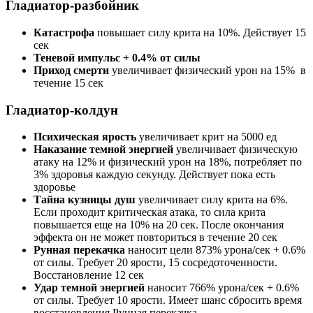
Гладиатор-разбойник
Катастрофа
повышает силу крита на 10%. Действует 15
сек
Теневой импульс + 0.4% от силы
Приход смерти
увеличивает физический урон на 15% в
течение 15 сек
Гладиатор-колдун
Психическая ярость
увеличивает крит на 5000 ед
Наказание темной энергией
увеличивает физическую
атаку на 12% и физический урон на 18%, потребляет по
3% здоровья каждую секунду. Действует пока есть
здоровье
Тайна кузницы душ
увеличивает силу крита на 6%.
Если проходит критическая атака, то сила крита
повышается еще на 10% на 20 сек. После окончания
эффекта он не может повториться в течение 20 сек
Рунная перекачка
наносит цели 873% урона/сек + 0.6%
от силы. Требует 20 ярости, 15 сосредоточенности.
Восстановление 12 сек
Удар темной энергией
наносит 766% урона/сек + 0.6%
от силы. Требует 10 ярости. Имеет шанс сбросить время
восстановления Рунная перекачка